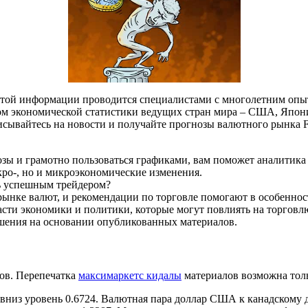
этой информации проводится специалистами с многолетним опыт
м экономической статистики ведущих стран мира – США, Япони
одписывайтесь на новости и получайте прогнозы валютного рын
озы и грамотно пользоваться графиками, вам поможет аналитика
кро-, но и микроэкономические изменения.
ть успешным трейдером?
ынке валют, и рекомендации по торговле помогают в особенно
асти экономики и политики, которые могут повлиять на торговл
ешения на основании опубликованных материалов.
ров. Перепечатка
максимаркетс кидалы
материалов возможна толь
вниз уровень 0.6724. Валютная пара доллар США к канадскому 