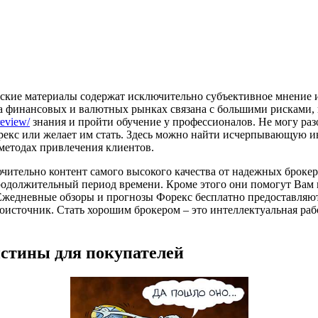
ские материалы содержат исключительно субъективное мнение и
а финансовых и валютных рынках связана с большими рисками, 
review/
знания и пройти обучение у профессионалов. Не могу разо
орекс или желает им стать. Здесь можно найти исчерпывающую 
о методах привлечения клиентов.
чительно контент самого высокого качества от надежных брокер
родолжительный период времени. Кроме этого они помогут Вам в
жедневные обзоры и прогнозы Форекс бесплатно предоставляютс
оисточник. Стать хорошим брокером – это интеллектуальная ра
истины для покупателей