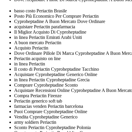
basso costo Periactin Brasile
Posto Più Economico Per Comprare Periactin
Cyproheptadine A Buon Mercato Dove Ordinare
acquistare Periactin parafarmacia
Il Miglior Acquisto Di Cyproheptadine
in linea Periactin Emirati Arabi Uniti
A buon mercato Periactin
Acquisto Periactin
Dove Ordinare Pillole Di Marca Cyproheptadine A Buon Merc
Periactin acquisto on line
in linea Periactin
Il costo di Periactin Cyproheptadine Tacchino
Acquistare Cyproheptadine Generico Online
in linea Periactin Cyproheptadine Grecia
Comprare Cyproheptadine Sconto
Acquistare Recensioni Online Cyproheptadine A Buon Mercat
Compra Periactin Firenze
Periactin generico soft tab
farmacias venden Periactin barcelona
Puoi Comprare Cyproheptadine Online
Vendita Cyproheptadine Generico
army soldiers Periactin
Sconto Periactin Cyproheptadine Polonia