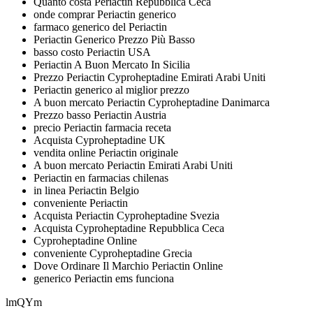
Quanto costa Periactin Repubblica Ceca
onde comprar Periactin generico
farmaco generico del Periactin
Periactin Generico Prezzo Più Basso
basso costo Periactin USA
Periactin A Buon Mercato In Sicilia
Prezzo Periactin Cyproheptadine Emirati Arabi Uniti
Periactin generico al miglior prezzo
A buon mercato Periactin Cyproheptadine Danimarca
Prezzo basso Periactin Austria
precio Periactin farmacia receta
Acquista Cyproheptadine UK
vendita online Periactin originale
A buon mercato Periactin Emirati Arabi Uniti
Periactin en farmacias chilenas
in linea Periactin Belgio
conveniente Periactin
Acquista Periactin Cyproheptadine Svezia
Acquista Cyproheptadine Repubblica Ceca
Cyproheptadine Online
conveniente Cyproheptadine Grecia
Dove Ordinare Il Marchio Periactin Online
generico Periactin ems funciona
lmQYm