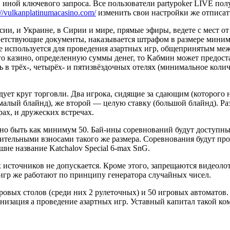
 иной ключевого запроса. Все пользователи partypoker LIVE п
://vulkanplatinumacasino.com/
изменить свои настройки же отписат
ии, и Украине, в Сирии и мире, прямые эфиры, ведете с мест о
ответствующие документы, наказывается штрафом в размере мини
ое используется для проведения азартных игр, общепринятым ме
ого казино, определенную суммы денег, то Кабмин может предос
ь в трёх-, четырёх- и пятизвёздочных отелях (минимальное коли
дует круг торговли. Два игрока, сидящие за сдающим (которого 
алый блайнд), же второй — целую ставку (большой блайнд). Раз
ах, и дружеских встречах.
лжно быть как минимум 50. Бай-ины соревнований будут доступн
пительными взносами такого же размера. Соревнования будут пр
ие название Katchalov Special 6-max SnG.
источников не допускается. Кроме этого, запрещаются видеолот
оигр же работают по принципу генератора случайных чисел.
овых столов (среди них 2 рулеточных) и 50 игровых автоматов.
низация а проведение азартных игр. Уставный капитал такой ко